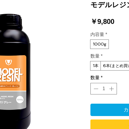
モデルレジ
価
￥9,800
格
内容量
*
1000g
数量
*
1本
6本(まとめ買
数量
*
カ