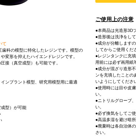
ご使用上の注意
●
本商品は光造形3D
●
造形後は洗浄をして
●
成分が分離しますの
いて
してからご使用くだ
正歯科の模型に特化したレジンです。模型の
●
レジンタンクに充填
りや変形を抑えたハイエンドレジンです。
用前には必ず画用紙
の圧接（真空成型）も可能です。
●
成分が混ざり造形不
ンを充填したことの
いようにしてくださ
、インプラント模型、研究用模型用に最適
●
使用時には目や皮膚
い。
●
ニトリルグローブ、
い。
空成型）が可能
●
必ず換気をしてご使
い
●
高温多湿を避け暗所
い
●
廃棄時は各自治体の
さい。