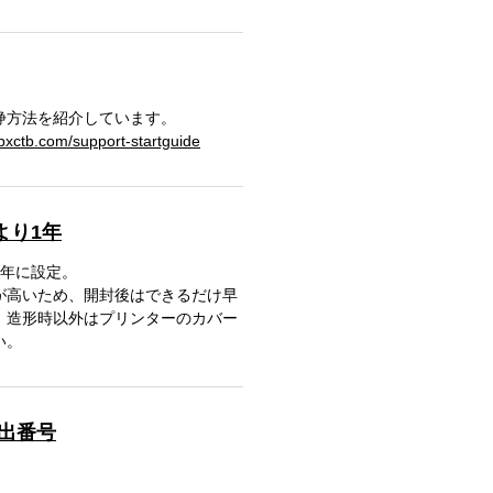
浄方法を紹介しています。
bxctb.com/support-startguide
より1年
1年に設定。
が高いため、開封後はできるだけ早
、造形時以外はプリンターのカバー
い。
届出番号