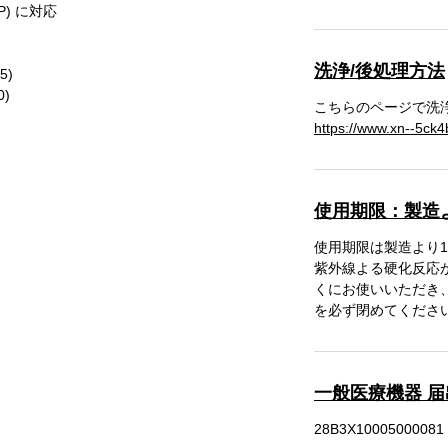
P) に対応
洗浄/後処理方法
5)
0)
こちらのページで洗
https://www.xn--5ck4
使用期限：製造
使用期限は製造より
紫外線よる硬化反応
くにお使いいただき
を必ず閉めてくださ
一般医療機器 
28B3X10005000081