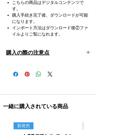
こちらの商品はデジタルコンテンツで
す。
購入手続き完了後、ダウンロードが可能
になります。
インポート方法はダウンロード後②ファ
イルよりご覧になれます。
購入の際の注意点
本パラーメーターは、100%うまく造形で
きることを保証するものではありませ
ん。
こちらの商品はデジタルコンテンツとな
ります。 購入後に届くメールよりファイ
ルをダウンロードしてお使いください。
デジタル商品のため、返品・返金の対応
一緒に購入されている商品
はできかねますが 商品に不備があった場
合は、ご連絡いただけますと幸いです。
また、ダウンロードしたデータを自社以
新発売
新商品
外の第三者への譲渡は禁止とさせていた
だきます。