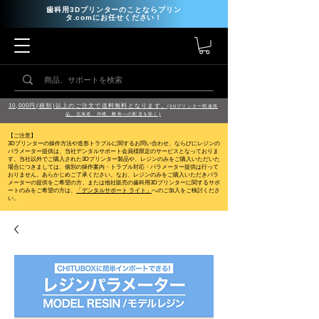
歯科用3Dプリンターのことならプリン
タ.comにお任せください！
10,000円(税別)以上のご注文で送料無料となります。
(3Dプリンター関連商
品、北海道、沖縄、離島への配送を除く)
【ご注意】
3Dプリンターの操作方法や造形トラブルに関するお問い合わせ、ならびにレジンの
パラメーター提供は、当社デンタルサポート会員様限定のサービスとなっておりま
す。当社以外でご購入された3Dプリンター製品や、レジンのみをご購入いただいた
場合につきましては、個別の操作案内・トラブル対応・パラメーター提供は行って
おりません。
あらかじめご了承ください。なお、レジンのみをご購入いただきパラ
メーターの提供をご希望の方、または他社販売の歯科用3Dプリンターに関するサポ
ートのみをご希望の方は、
「デンタルサポート ライト」
へのご加入をご検討くださ
い。