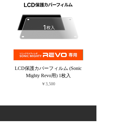
LCD保護カバーフィルム (Sonic
PFAフィルム (Sonic C
Mighty Revo用) 1枚入
価格
￥3,500
Powered by マシンツール中央
©
2019-2025
プリンタ.com
Proudly created with
Machine Tool Chuo Co.,Ltd