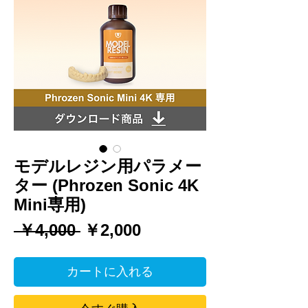
モデルレジン用パラメー
ター (Phrozen Sonic 4K
Mini専用)
通
セ
 ￥4,000 
￥2,000
常
ー
価
ル
カートに入れる
格
価