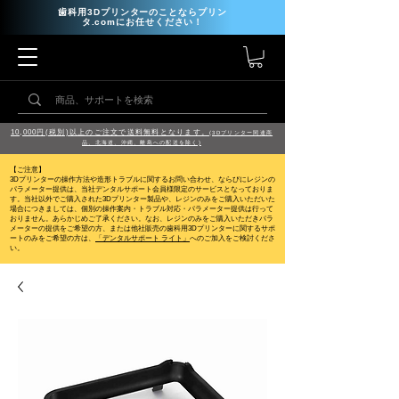
歯科用3Dプリンターのことならプリン
タ.comにお任せください！
10,000円(税別)以上のご注文で送料無料となります。
(3Dプリンター関連商
品、北海道、沖縄、離島への配送を除く)
【ご注意】
3Dプリンターの操作方法や造形トラブルに関するお問い合わせ、ならびにレジンの
パラメーター提供は、当社デンタルサポート会員様限定のサービスとなっておりま
す。当社以外でご購入された3Dプリンター製品や、レジンのみをご購入いただいた
場合につきましては、個別の操作案内・トラブル対応・パラメーター提供は行って
おりません。
あらかじめご了承ください。なお、レジンのみをご購入いただきパラ
メーターの提供をご希望の方、または他社販売の歯科用3Dプリンターに関するサポ
ートのみをご希望の方は、
「デンタルサポート ライト」
へのご加入をご検討くださ
い。