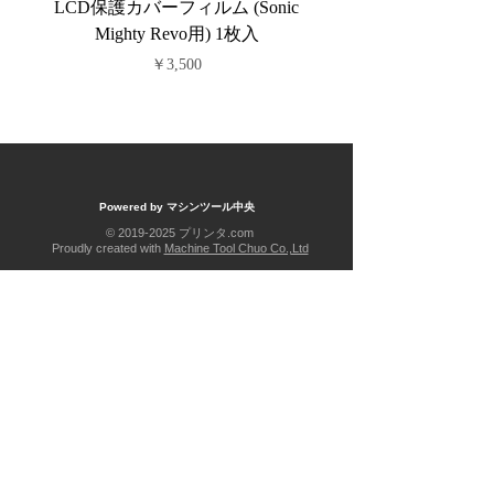
LCD保護カバーフィルム (Sonic
PFAフィルム (Sonic C
Mighty Revo用) 1枚入
価格
￥3,500
Powered by マシンツール中央
©
2019-2025
プリンタ.com
Proudly created with
Machine Tool Chuo Co.,Ltd
運営元会社
株式会社 マシンツール中央
3Dプリンター
Sonic CS+
Sonic Mighty Revo
Foto 9.25 (販売終了)