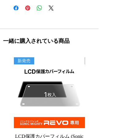
一緒に購入されている商品
新発売
新商品
LCD保護カバーフィルム (Sonic
PFAフィルム (Sonic C