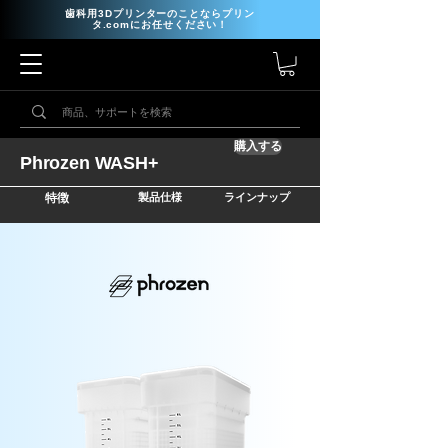
歯科用3Dプリンターのことならプリン
タ.comにお任せください！
購入する
Phrozen WASH+
特徴
製品仕様
ラインナップ