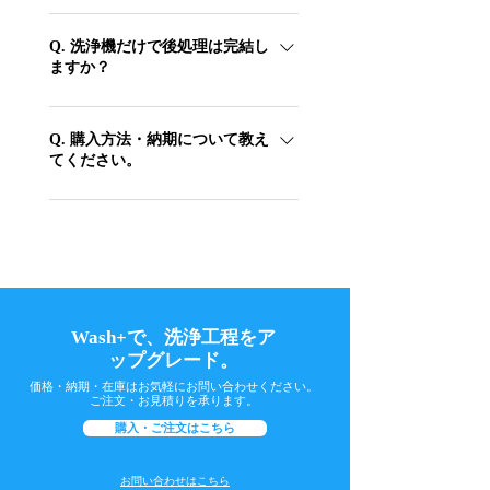
単に運用できます。
本体サイズは幅390×奥行285×高さ
400mm、入力電圧は24V DC／2A、定格電
Q. 洗浄機だけで後処理は完結し
ますか？
力は最大48Wです。一般的な歯科医院・歯
科技工所のスペースに設置いただけます。
安定した品質のためには、洗浄のあとに乾
燥と二次硬化（UV照射）が必要です。二
Q. 購入方法・納期について教え
てください。
次硬化機（Cure+ など）とあわせての導入
をおすすめしています。
商品ページからご注文いただけます。価
格・納期・在庫はお気軽にお問い合わせく
ださい。ご注文・お見積りを承ります。
Wash+で、洗浄工程をア
ップグレード。
価格・納期・在庫はお気軽にお問い合わせください。
ご注文・お見積りを承ります。
購入・ご注文はこちら
お問い合わせはこちら