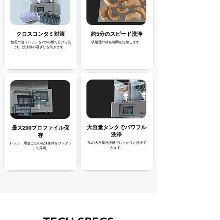
クロスコンタミ対策
約5分のスピード洗浄
性質の違うレジンを2つの槽で分けて洗
後処理の待ち時間を短縮します。
浄。洗浄液の混ざりを防ぎます。
大容量タンクでパワフル
最大200プロファイル保
洗浄
存
7Lの大容量洗浄槽でしっかりと洗浄で
レジン・用途ごとの洗浄条件をワンタッ
きます。
チで再現。