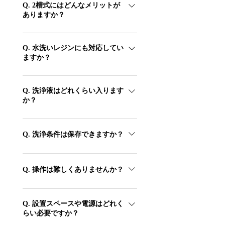
後処理の待ち時間を短縮し、ワークフロー
Q. 2槽式にはどんなメリットが
ありますか？
全体を効率化します。
1槽目で予洗い、2槽目をきれいな洗浄液で
仕上げる2段階洗浄ができ、洗浄液を無駄
Q. 水洗いレジンにも対応してい
ますか？
なく使い切れます。 また、性質の違うレ
ジンを槽ごとに分けて洗えるため、洗浄液
はい。水洗い対応レジンであれば水道水で
の混ざり（相互汚染）も防げます。
洗浄できます。アルコール洗浄の負担や臭
Q. 洗浄液はどれくらい入ります
か？
いを軽減でき、作業環境の改善にもつなが
ります。
1槽あたり最大7Lの大容量です。IPA
99%・アルコール95%に対応し、たっぷり
Q. 洗浄条件は保存できますか？
の液量でまとめ洗いできます。
最大200件の洗浄プロファイルを保存でき
ます。レジンや用途ごとに最適な条件をワ
Q. 操作は難しくありませんか？
ンタッチで呼び出せ、誰が操作しても同じ
5インチのタッチスクリーンで、設定も確
品質で運用できます。
認も直感的に行えます。保存したプロファ
Q. 設置スペースや電源はどれく
らい必要ですか？
イルを呼び出すだけで、初めての方でも簡