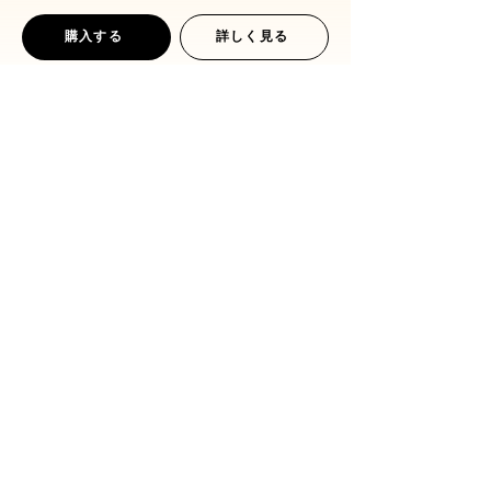
購入する
詳しく見る
2槽構造で洗浄液を効率的に使い分けられ
て、洗浄速度レベルも調整可能。歯科模型も
たっぷりしっかりと洗浄できる大容量の洗浄
機。