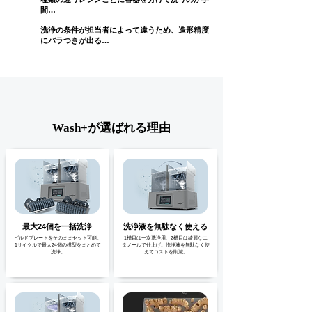
間…
洗浄の条件が担当者によって違うため、造形精度
にバラつきが出る…
Wash+が選ばれる理由
最大24個を一括洗浄
洗浄液を無駄なく使える
ビルドプレートをそのままセット可能。
1槽目は一次洗浄用、2槽目は綺麗なエ
1サイクルで最大24個の模型をまとめて
タノールで仕上げ。洗浄液を無駄なく使
洗浄。
えてコストを削減。