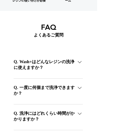
レジンの使い分けが必要
ーム
FAQ
よくあるご質問
Q. Wash+はどんなレジンの洗浄
に使えますか？
IPA（イソプロピルアルコール）99%・ア
ルコール95%での洗浄に対応し、水洗いレ
Q. 一度に何個まで洗浄できます
か？
ジンの水洗浄にも使えます。レジンの種類
に合わせて2つの槽を使い分けられます。
各槽に9.3インチのビルドプレートをその
まま取り付けでき、1回の洗浄サイクルで
Q. 洗浄にはどれくらい時間がか
かりますか？
最大24個の歯科モデルをまとめて洗浄でき
ます。量産時の後処理を効率化します。
約5分のスピード洗浄に対応しています。