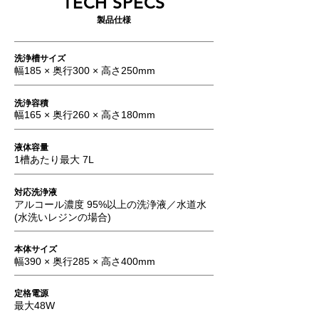
TECH SPECS
製品仕様
洗浄槽サイズ
幅185 × 奥行300 × 高さ250mm
洗浄容積
幅165 × 奥行260 × 高さ180mm
液体容量
1槽あたり最大 7L
対応洗浄液
アルコール濃度 95%以上の洗浄液／水道水
(水洗いレジンの場合)
本体サイズ
幅390 × 奥行285 × 高さ400mm
定格電源
最大48W