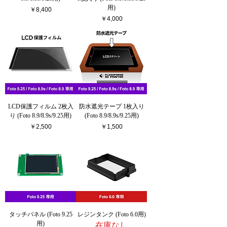
用)
価格
￥8,400
価格
￥4,000
LCD保護フィルム 2枚入
防水遮光テープ 1枚入り
り (Foto 8.9/8.9s/9.25用)
(Foto 8.9/8.9s/9.25用)
価格
価格
￥2,500
￥1,500
タッチパネル (Foto 9.25
レジンタンク (Foto 6.0用)
用)
在庫なし