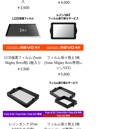
入
価格
￥4,000
価格
￥3,500
LCD保護フィルム (Sonic
フィルム張り替え1枚
Mighty Revo用) 2枚入り
(Sonic Mighty Revo専用レ
ジンVAT)
価格
￥2,500
価格
￥5,600
レジンタンク (Foto
フィルム張り替え1枚