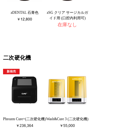
zDENTAL 石膏色
zSG クリア サージカルガ
イド用 (口腔内利用可)
価格
￥12,800
在庫なし
二次硬化機
新発売
Phrozen Cure+(二次硬化機)
Wash&Cure 3 (二次硬化機)
価格
価格
￥236,364
￥55,000