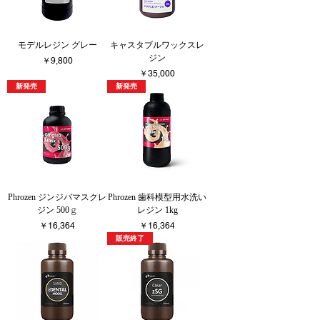
モデルレジン グレー
キャスタブルワックスレ
ジン
価格
￥9,800
価格
￥35,000
新発売
新発売
Phrozen ジンジバマスクレ
Phrozen 歯科模型用水洗い
ジン 500ｇ
レジン 1kg
価格
価格
￥16,364
￥16,364
販売終了