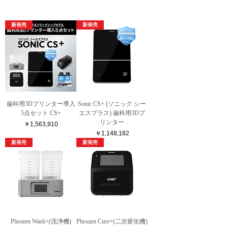
新発売
新発売
歯科用3Dプリンター導入
Sonic CS+ (ソニック シー
5点セット CS+
エスプラス) 歯科用3Dプ
リンター
価格
￥1,563,910
価格
￥1,148,182
新発売
新発売
Phrozen Wash+(洗浄機)
Phrozen Cure+(二次硬化機)