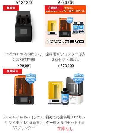
価格
価格
￥127,273
￥236,364
新発売
在庫限り
Phrozen Heat & Mix (レジ
歯科用3Dプリンター導入
ン加熱攪拌機)
３点セット REVO
価格
価格
￥29,091
￥673,000
在庫限り
Sonic Mighty Revo (ソニッ
初めての歯科用3Dプリン
ク マイティ レボ) 歯科用
ター導入３点セット Foto
3Dプリンター
在庫なし