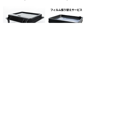
レジンタンクカバー
フィルム張り替え1枚
(SLASHシリーズ専用)
(SLASHシリーズ専用レジ
ンタンク)
価格
￥4,800
価格
￥6,000
プラットフォーム
2K LCDスクリーン
(SLASHシリーズ専用)
（SLASH PLUS / SLASH
PRO専用）
価格
￥12,800