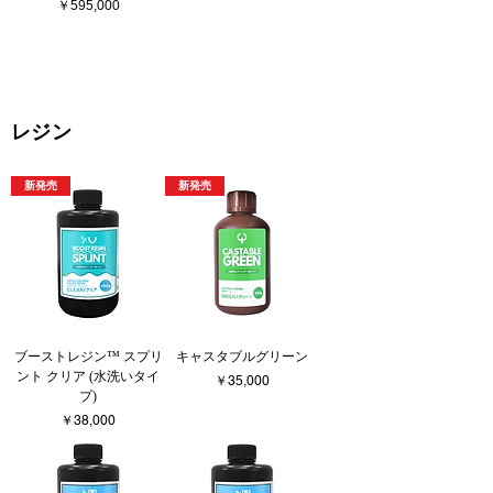
価格
￥595,000
もっと見る
レジン
新発売
新発売
ブーストレジン™︎ スプリ
キャスタブルグリーン
ント クリア (水洗いタイ
価格
￥35,000
プ)
価格
￥38,000