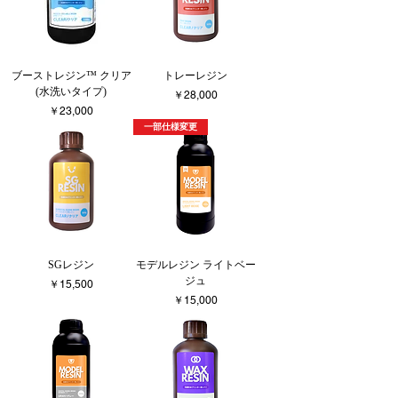
ブーストレジン™︎ クリア
トレーレジン
(水洗いタイプ)
価格
￥28,000
価格
￥23,000
一部仕様変更
SGレジン
モデルレジン ライトベー
ジュ
価格
￥15,500
価格
￥15,000