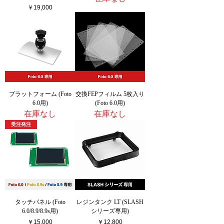
価格
￥19,000
プラットフォーム (Foto
交換FEPフィルム 5枚入り
6.0用)
(Foto 6.0用)
在庫なし
在庫なし
受注発注
タッチパネル (Foto
レジンタンク LT (SLASH
6.0/8.9/8.9s用)
シリーズ専用)
価格
価格
￥15,000
￥12,800