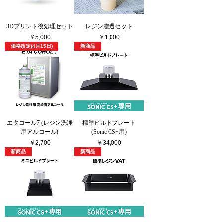
3Dプリント後処理セット
レジン濾過セット
価格
価格
￥5,000
￥1,000
価格改定(4月15日)
新商品
エタコール7 (レジン洗浄
標準ビルドプレート
用アルコール)
(Sonic CS+用)
価格
価格
￥2,700
￥34,000
新商品
新商品