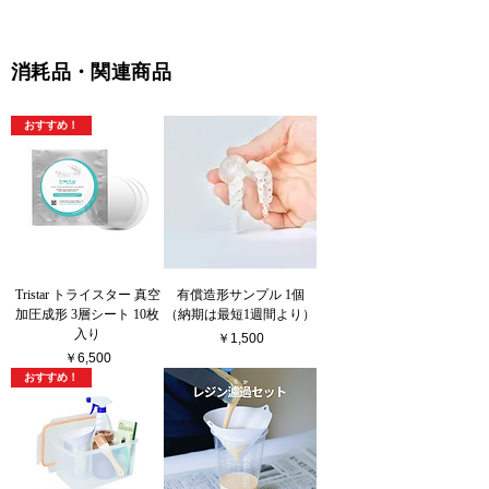
​消耗品・関連商品
おすすめ！
Tristar トライスター 真空
有償造形サンプル 1個
加圧成形 3層シート 10枚
（納期は最短1週間より）
入り
価格
￥1,500
価格
￥6,500
おすすめ！