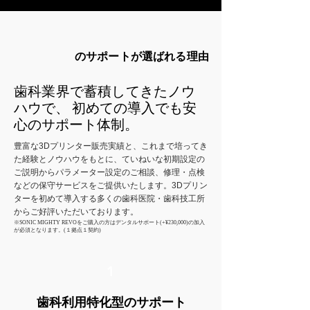
のサポートが選ばれる理由
歯科業界で蓄積してきた
ノウ
ハウで
、
初めての導入でも​安
心のサポート体制。
豊富な3Dプリンター販売実績と、これまで培ってき
た経験とノウハウをもとに、ていねいな初期設定の
ご説明からパラメーター設定のご相談、修理・点検
などの保守サービスをご提供いたします。3Dプリン
ターを初めて導入する多くの歯科医院・歯科技工所
からご好評いただいております。​​
※SONIC MIGHTY REVOをご購入の方はデンタルサポート(+¥230,000)の加入
が必須となります。(１拠点１契約)
1
歯科利用特化型のサポート