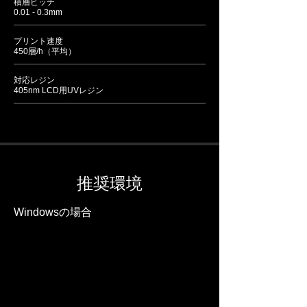
積層ピッチ
0.01 - 0.3mm
プリント速度
450層/h（平均）
対応レジン
405nm LCD用UVレジン
推奨環境
Windowsの場合