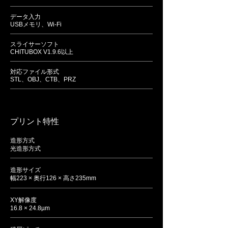
データ入力
USBメモリ、Wi-Fi
スライサーソフト
CHITUBOX V1.9.6以上
対応ファイル形式
STL、OBJ、CTB、PRZ
​プリント特性
造形方式
光造形方式
造形サイズ
幅223 × 奥行126 × 高さ235mm
XY解像度
16.8 × 24.8µm