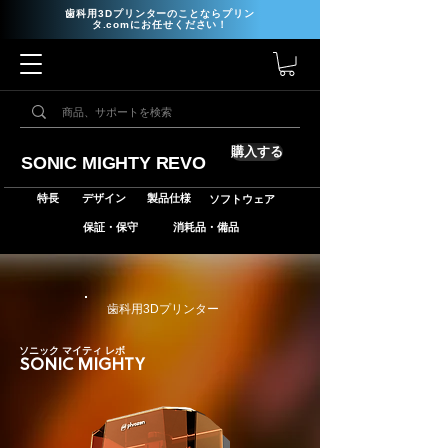
歯科用3Dプリンターのことならプリン
タ.comにお任せください！
購入する
SONIC MIGHTY REVO
特長
デザイン
製品仕様
ソフトウェア
保証・保守
消耗品・備品
​歯科用3Dプリンター
ソニック マイティ レボ
SONIC MIGHTY