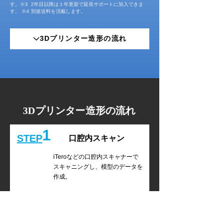
す。※3 2年目以降は１年更新で延長サポートに加入できま
す。 ※4 別途送料を頂戴します。
3Dプリンター造形の流れ
3Dプリンター造形の流れ
1
STEP
口腔内スキャン
iTeroなどの口腔内スキャナーで
スキャニングし、模型のデータを
作成。
2
STEP
データの取り込み&編集