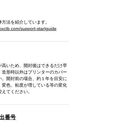
浄方法を紹介しています。
bxctb.com/support-startguide
が高いため、開封後はできるだけ早
。造形時以外はプリンターのカバー
い。開封前の場合、約１年を目安に
、変色、粘度が増している等の変化
控えてください。
届出番号