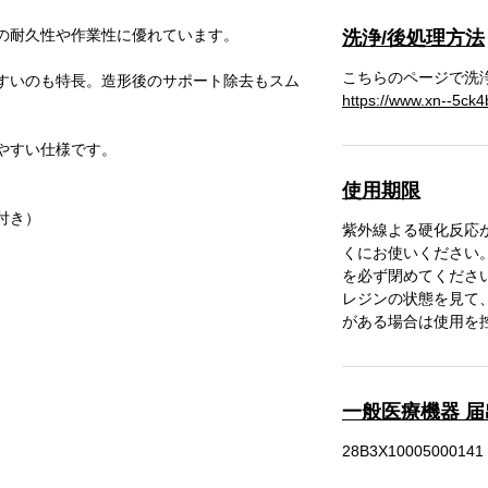
の耐久性や作業性に優れています。
洗浄/後処理方法
こちらのページで洗
すいのも特長。造形後のサポート除去もスム
https://www.xn--5ck4
やすい仕様です。
使用期限
付き）
紫外線よる硬化反応
くにお使いください
を必ず閉めてくださ
レジンの状態を見て
がある場合は使用を
一般医療機器 
28B3X10005000141