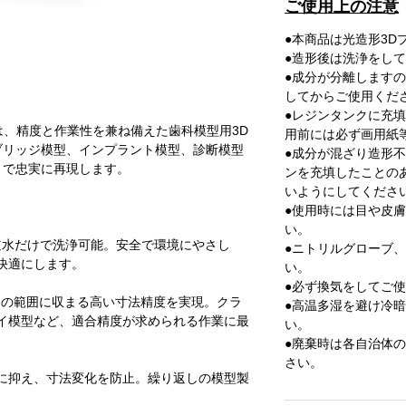
ご使用上の注意
●
本商品は光造形3D
●
造形後は洗浄をして
●
成分が分離しますの
してからご使用くだ
●
レジンタンクに充填
ジンは、精度と作業性を兼ね備えた歯科模型用3D
用前には必ず画用紙
ブリッジ模型、インプラント模型、診断模型
●
成分が混ざり造形不
まで忠実に再現します。
ンを充填したことの
いようにしてくださ
●
使用時には目や皮膚
い。
道水だけで洗浄可能。安全で環境にやさし
●
ニトリルグローブ、
快適にします。
い。
●
必ず換気をしてご使
5mmの範囲に収まる高い寸法精度を実現。クラ
●
高温多湿を避け冷暗所
イ模型など、適合精度が求められる作業に最
い。
●
廃棄時は各自治体の
さい。
に抑え、寸法変化を防止。繰り返しの模型製