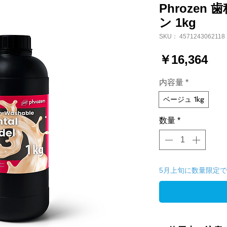
Phroze
ン 1kg
SKU： 4571243062118
価
￥16,364
格
内容量
*
ベージュ 1kg
数量
*
5月上旬に数量限定