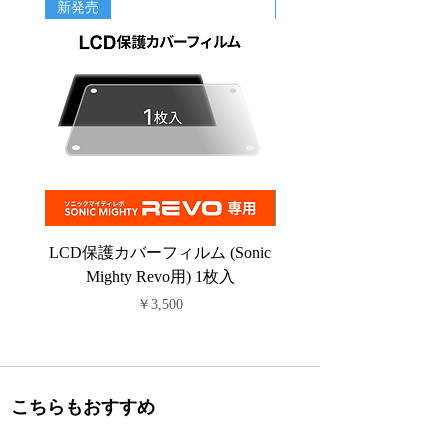
新発売
新商品
●
高温多湿を避け冷暗所(10～25℃)で保管し
てください。
●
廃棄時は各自治体の定める方法に従って処
理してください。
LCD保護カバーフィルム (Sonic
PFAフィルム (Sonic C
Mighty Revo用) 1枚入
価格
￥3,500
こちらもおすすめ