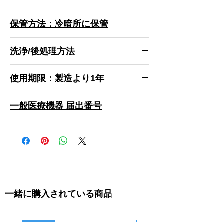
保管方法：冷暗所に保管
●
本商品は光造形3Dプリンター用のレジンで
洗浄/後処理方法
す。
●
造形後は洗浄をして二次硬化をする必要が
洗浄液：
エタコール7
あります。
使用期限：製造より1年
こちらのページで洗浄方法を紹介していま
●
成分が分離しますので、必ずボトルをよく
す。
振って攪拌してからご使用ください。
使用期限は製造より1年に設定。使用期限は
https://www.xn--5ck4bxctb.com/support-
●
一般医療機器 届出番号
レジンタンクに充填してしばらく経ったレ
製造より1年に設定。紫外線よる硬化反応が
startguide
ジンはご使用前には必ず画用紙等を使って撹
高くいため、開封後はできるだけ早くにお使
28B3X10005000084
拌してください。
いいただき、造形時以外はプリンターのカバ
●
成分が混ざり造形不備が発生しますので、
ーを必ず閉めてください。
他種のレジンを充填したことのあるレジンタ
ンクは絶対に使用しないようにしてくださ
い。
●
使用時には目や皮膚に付かないよう十分ご
注意ください。
一緒に購入されている商品
●
ニトリルグローブ、ゴーグルを着用してご
使用ください。
●
必ず換気をしてご使用ください。