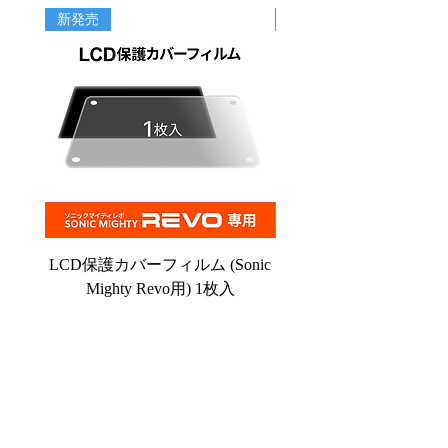
新発売
新商品
LCD保護カバーフィルム (Sonic
PFAフィルム (Sonic C
Mighty Revo用) 1枚入
価格
￥3,500
Powered by マシンツール中央