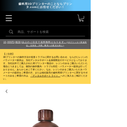
歯科用3Dプリンターのことならプリン
タ.comにお任せください！
10,000円(税別)以上のご注文で送料無料となります。
(3Dプリンター関連商
品、北海道、沖縄、離島への配送を除く)
【ご注意】
3Dプリンターの操作方法や造形トラブルに関するお問い合わせ、ならびにレジンの
パラメーター提供は、当社デンタルサポート会員様限定のサービスとなっておりま
す。当社以外でご購入された3Dプリンター製品や、レジンのみをご購入いただいた
場合につきましては、個別の操作案内・トラブル対応・パラメーター提供は行って
おりません。
あらかじめご了承ください。なお、レジンのみをご購入いただきパラ
メーターの提供をご希望の方、または他社販売の歯科用3Dプリンターに関するサポ
ートのみをご希望の方は、
「デンタルサポート ライト」
へのご加入をご検討くださ
い。