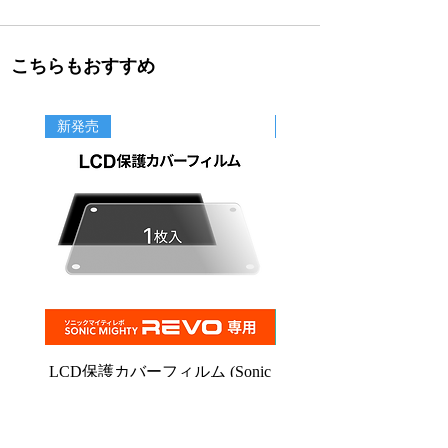
こちらもおすすめ
新発売
新商品
LCD保護カバーフィルム (Sonic
PFAフィルム (Sonic C
Mighty Revo用) 1枚入
価格
￥3,500