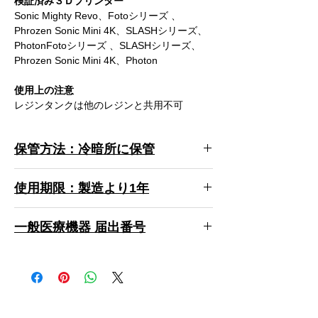
検証済み３Ｄプリンター
Sonic Mighty Revo、Fotoシリーズ 、
Phrozen Sonic Mini 4K、SLASHシリーズ、
PhotonFotoシリーズ 、SLASHシリーズ、
Phrozen Sonic Mini 4K、Photon
使用上の注意
レジンタンクは他のレジンと共用不可
保管方法：冷暗所に保管
専用レジンは紫外線による硬化反応が非常に
使用期限：製造より1年
高く設計されているため、暗い場所への保管
をお願い致します。また、熱で劣化し造形の
専用レジンは紫外線よる硬化反応が高く、使
安定性に影響する可能性があるため冷暗所に
一般医療機器 届出番号
用期限は製造より1年に設定しているため、
保管ください。
500mLでの販売をしております。
28B3X10005000083
また、開封後はできるだけ早くにお使いいた
だき、造形時以外は上部の空気孔を付属のゴ
ム栓で閉めてください。