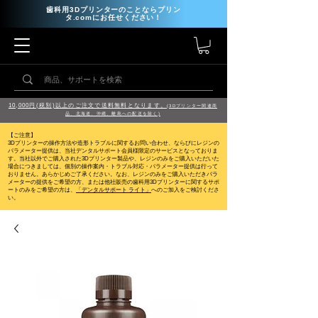
歯科用3Dプリンターのことならプリン
タ.comにお任せください！
10,000円(税別)以上のご注文で送料無料となります。
(3Dプリンター関連商
品、北海道、沖縄、離島への配送を除く)
【ご注意】
3Dプリンターの操作方法や造形トラブルに関するお問い合わせ、ならびにレジンの
パラメーター提供は、当社デンタルサポート会員様限定のサービスとなっておりま
す。当社以外でご購入された3Dプリンター製品や、レジンのみをご購入いただいた
場合につきましては、個別の操作案内・トラブル対応・パラメーター提供は行って
おりません。
あらかじめご了承ください。なお、レジンのみをご購入いただきパラ
メーターの提供をご希望の方、または他社販売の歯科用3Dプリンターに関するサポ
ートのみをご希望の方は、
「デンタルサポート ライト」
へのご加入をご検討くださ
い。