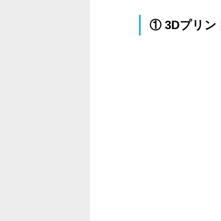
① 
3Dプリ