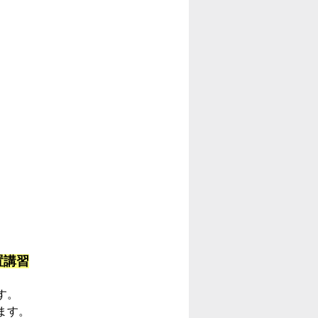
設置講習
す。
ます。