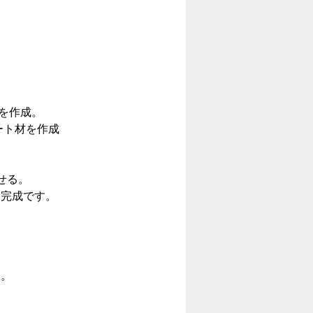
タを作成。
ート材を作成
。
せる。
て完成です。
す。