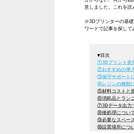
意しました。これを読
※3Dプリンターの基
ワードで記事を探して
①3Dプリント造
②おすすめの導
③保守サポート
④レジンの種類
⑤材料コストと造
⑥消耗品とランニ
⑦3Dデータ出力
⑧後処理について
⑨必要なスペース