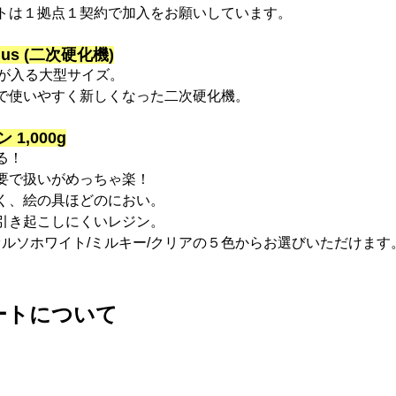
トは１拠点１契約で加入をお願いしています。
 Plus (二次硬化機)
分が入る大型サイズ。
で使いやすく新しくなった二次硬化機。
1,000g
る！
要で扱いがめっちゃ楽！
く、絵の具ほどのにおい。
引き起こしにくいレジン。
オルソホワイト/ミルキー/クリアの５色からお選びいただけます
ートについて