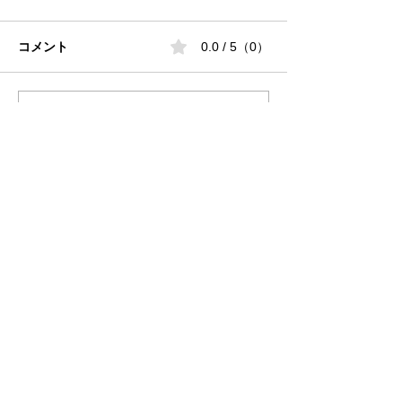
コメント
0.0 / 5（0）
コメントと評価...
Foto 9.25のタッチパネル
歯科用3Dプリ
を交換する
ザー必読！3D
型の気になる臭
法と正しい洗浄