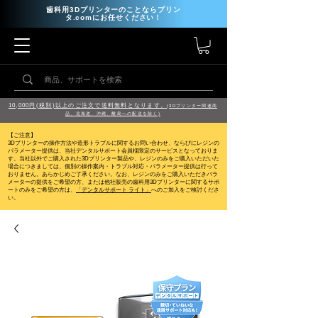
歯科用3Dプリンターのことならプリン
タ.comにお任せください！
10,000円(税別)以上のご注文で送料無料となります。
(3Dプリンター関連商
品、北海道、沖縄、離島への配送を除く)
【ご注意】
3Dプリンターの操作方法や造形トラブルに関するお問い合わせ、ならびにレジンの
パラメーター提供は、当社デンタルサポート会員様限定のサービスとなっておりま
す。当社以外でご購入された3Dプリンター製品や、レジンのみをご購入いただいた
場合につきましては、個別の操作案内・トラブル対応・パラメーター提供は行って
おりません。
あらかじめご了承ください。なお、レジンのみをご購入いただきパラ
メーターの提供をご希望の方、または他社販売の歯科用3Dプリンターに関するサポ
ートのみをご希望の方は、
「デンタルサポート ライト」
へのご加入をご検討くださ
い。