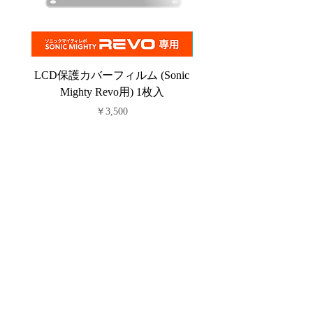
LCD保護カバーフィルム (Sonic
PFAフィルム (Sonic C
Mighty Revo用) 1枚入
価格
￥3,500
Powered by マシンツール中央
©
2019-2025
プリンタ.com
Proudly created with
Machine Tool Chuo Co.,Ltd
運営元会社
株式会社 マシンツール中央