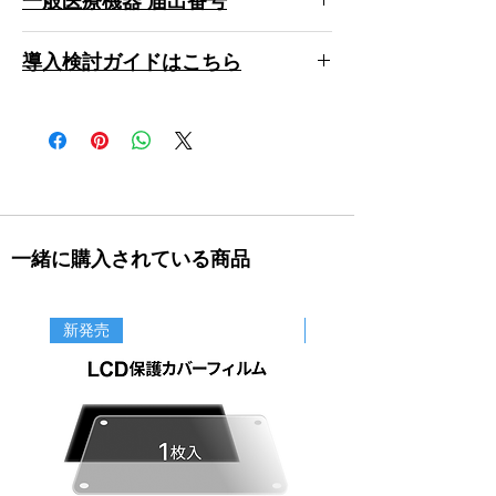
一般医療機器 届出番号
5,000円)
Foto 9.25 6K 歯科専用モデル
■ 保守サポート
導入検討ガイドはこちら
28B3X10005000120
保守サポート「2年間デンタルサポート」が
Wash and Cure Plus (二次重合機)
付属するセットとなります。
歯科業界に50
https://www.xn-
28B3X10005000119
年近く精通しており、3Dプリンター販売の
-5ck4bxctb.com/post/installationguide_foto9
水溶性ブーストレジン 1,000g グレー / ホワ
実績と経験をもとに、3Dプリンター初心者
25
イト
の歯科医院様/歯科技工所様でも安心して利
28B3X10005000081
用していただける使い方サポートの保守サー
ビスをご提供します。
詳細はこちらから↓
https://www.xn--5ck4bxctb.com/product-
一緒に購入されている商品
page/dentalsupport-foto
新発売
新商品