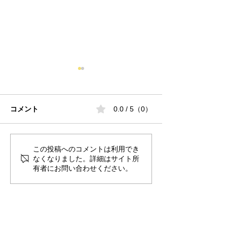
コメント
0.0 / 5（0）
この投稿へのコメントは利用でき
『第49回 中部日本デンタ
寒い季節に「Hea
なくなりました。詳細はサイト所
ルショー』に出展しま
Mix」がおすす
有者にお問い合わせください。
す！