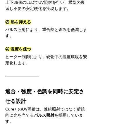
上下36個のLEDでUV照射を行い、模型の裏
返し不要の安定硬化を実現します。
③ 熱を抑える
パルス照射により、重合熱と歪みを低減しま
す。
④ 温度を保つ
ヒーター制御により、硬化中の温度環境を安
定化します。
適合・強度・色調を同時に安定さ
せる設計
Cure+ のUV照射は、連続照射ではなく断続
的に光を当てる
パルス照射
を採用していま
す。