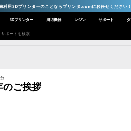
歯科用3Dプリンターのことならプリンタ.comにお任せください
3Dプリンター
周辺機器
レジン
サポート
ダ
1分
新年のご挨拶
と評価されています。