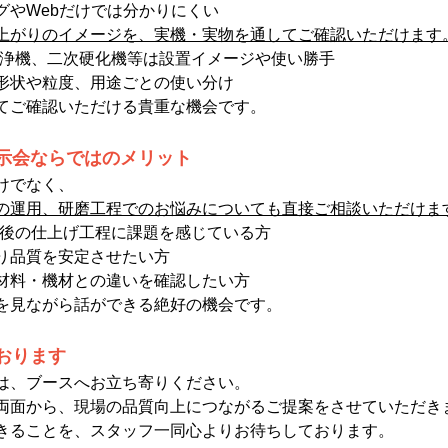
グやWebだけでは分かりにくい
上がりのイメージを、実機・実物を通してご確認いただけます
洗浄機、二次硬化機等は設置イメージや使い勝手
形状や粒度、用途ごとの使い分け
てご確認いただける貴重な機会です。
展示会ならではのメリット
けでなく、
の運用、研磨工程でのお悩みについても直接ご相談いただけま
入後の仕上げ工程に課題を感じている方
り品質を安定させたい方
材料・機材との違いを確認したい方
を見ながら話ができる絶好の機会です。
おります
は、ブースへお立ち寄りください。
両面から、現場の品質向上につながるご提案をさせていただき
きることを、スタッフ一同心よりお待ちしております。