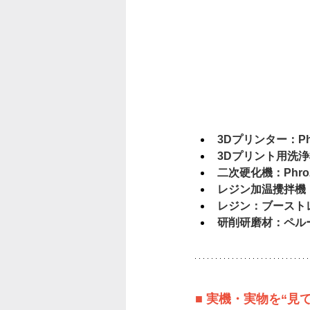
3Dプリンター：Phr
3Dプリント用洗浄機：
二次硬化機：Phroze
レジン加温攪拌機：H
レジン：ブースト
研削研磨材：ペル
■ 実機・実物を“見