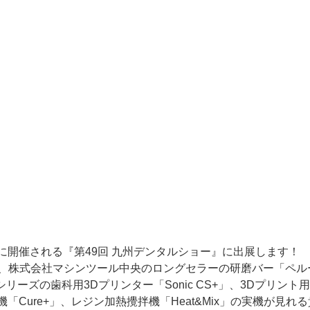
31日に開催される『第49回 九州デンタルショー』に出展します！
社、株式会社マシンツール中央の
ロングセラーの研磨バー「ペル
ntalシリーズの歯科用3Dプリンター「Sonic CS+」、3Dプリント
機「Cure+」、レジン加熱攪拌機「Heat&Mix」の実機が見