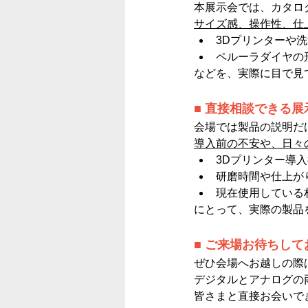
本展示会では、カタロ
サイズ感、操作性、仕
3Dプリンターや
ペルーラダイヤの
などを、実際に目で見
■ 直接相談できる
会場では製品の説明だ
導入前の不安や、日々
3Dプリンター導
研磨時間や仕上が
現在使用している
にとって、実際の製品
■ ご来場お待ちして
ぜひ会場へお越しの際
デジタルとアナログの
皆さまと直接お会いで