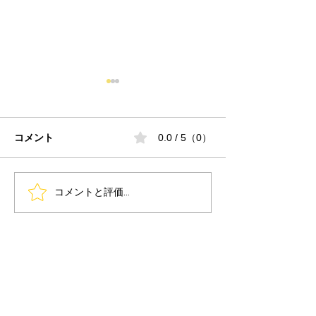
コメント
0.0 / 5（0）
コメントと評価...
『日本3Dプリンティング
『ものづくりワ
矯正歯科学会 第5回学術
京2026 / 次世
大会 in 東京・日本橋』に
タ展』で歯科用
出展します！
ターSonic CS
品が出展されま