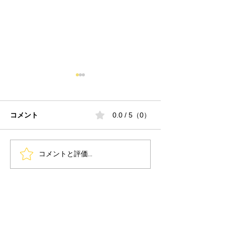
コメント
0.0 / 5（0）
コメントと評価...
『日本3Dプリンティング
『ものづくりワ
矯正歯科学会 第5回学術
京2026 / 次世
大会 in 東京・日本橋』に
タ展』で歯科用
出展します！
ターSonic CS
品が出展されま