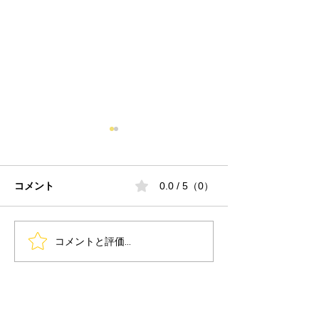
コメント
0.0 / 5（0）
コメントと評価...
Sonic Mighty Revoを開
リモート設置講習
Sonic Mighty R
封する