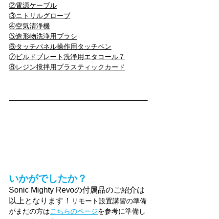
②
電源ケーブル
③ニトリルグローブ
④空気清浄機
⑤造形物
洗浄用ブラシ
⑥タッチパネル操作用タッチペン
⑦ビルドプレート洗浄用エタコール７
⑧レジン撹拌用
プラスティックカード
いかがでしたか？
Sonic Mighty Revoの付属品のご紹介は
以上となります！
リモート設置講習の準備
がまだの方は
こちらのページ
を参考に準備し