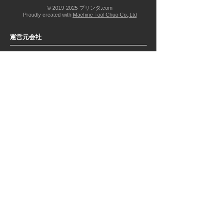
©
2019-2025
プリンタ.com
Proudly created with
Machine Tool Chuo Co.,Ltd
運営元会社
株式会社 マシンツール中央
3Dプリンター
Sonic CS+
Sonic Mighty Revo
Foto 9.25 (販売終了)
周辺機器
Phrozen Heat&Mix
Phrozen Cure+
レジン
​レジン一覧
​3Dプリント造形サービス