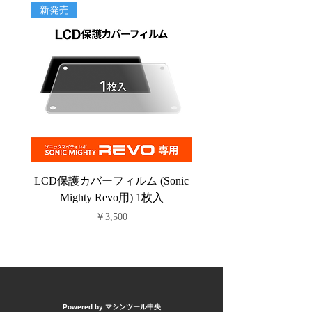
新発売
新商品
LCD保護カバーフィルム (Sonic
PFAフィルム (Sonic C
Mighty Revo用) 1枚入
価格
￥3,500
Powered by マシンツール中央