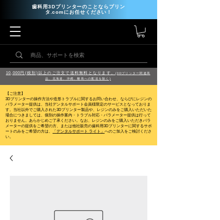
歯科用3Dプリンターのことならプリン
タ.comにお任せください！
10,000円(税別)以上のご注文で送料無料となります。
(3Dプリンター関連商
品、北海道、沖縄、離島への配送を除く)
【ご注意】
3Dプリンターの操作方法や造形トラブルに関するお問い合わせ、ならびにレジンの
パラメーター提供は、当社デンタルサポート会員様限定のサービスとなっておりま
す。当社以外でご購入された3Dプリンター製品や、レジンのみをご購入いただいた
場合につきましては、個別の操作案内・トラブル対応・パラメーター提供は行って
おりません。
あらかじめご了承ください。なお、レジンのみをご購入いただきパラ
メーターの提供をご希望の方、または他社販売の歯科用3Dプリンターに関するサポ
ートのみをご希望の方は、
「デンタルサポート ライト」
へのご加入をご検討くださ
い。