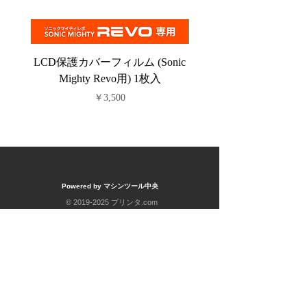
LCD保護カバーフィルム (Sonic
PFAフィルム (Sonic C
Mighty Revo用) 1枚入
価格
￥3,500
Powered by マシンツール中央
©
2019-2025
プリンタ.com
Proudly created with
Machine Tool Chuo Co.,Ltd
運営元会社
株式会社 マシンツール中央
3Dプリンター