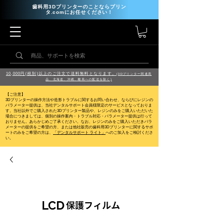
歯科用3Dプリンターのことならプリン
タ.comにお任せください！
10,000円(税別)以上のご注文で送料無料となります。
(3Dプリンター関連商
品、北海道、沖縄、離島への配送を除く)
【ご注意】
3Dプリンターの操作方法や造形トラブルに関するお問い合わせ、ならびにレジンの
パラメーター提供は、当社デンタルサポート会員様限定のサービスとなっておりま
す。当社以外でご購入された3Dプリンター製品や、レジンのみをご購入いただいた
場合につきましては、個別の操作案内・トラブル対応・パラメーター提供は行って
おりません。
あらかじめご了承ください。なお、レジンのみをご購入いただきパラ
メーターの提供をご希望の方、または他社販売の歯科用3Dプリンターに関するサポ
ートのみをご希望の方は、
「デンタルサポート ライト」
へのご加入をご検討くださ
い。