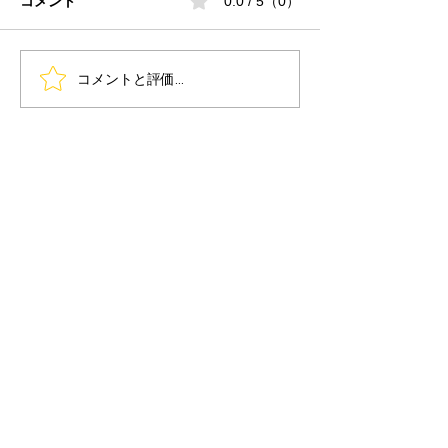
コメント
0.0 / 5（0）
コメントと評価...
『日本3Dプリンティング
『ものづくりワ
矯正歯科学会 第5回学術
京2026 / 次世
大会 in 東京・日本橋』に
タ展』で歯科用
出展します！
ターSonic CS
品が出展されま